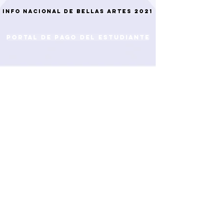
INFO NACIONAL DE BELLAS ARTES 2021
PORTAL DE PAGO DEL ESTUDIANTE
ASEGÚRESE DE QUE NOS GUSTA Y
SÍGUENOS EN FACEBOOK E INSTAGRAM
PARA MANTENERSE AL DÍA DE TODAS
LAS COSAS ABUNDANT LIFE
MINISTERIOS ESTUDIANTILES
JOIN US FOR SERVICE!
SUNDAY MORNINGS AT 10:00 AM